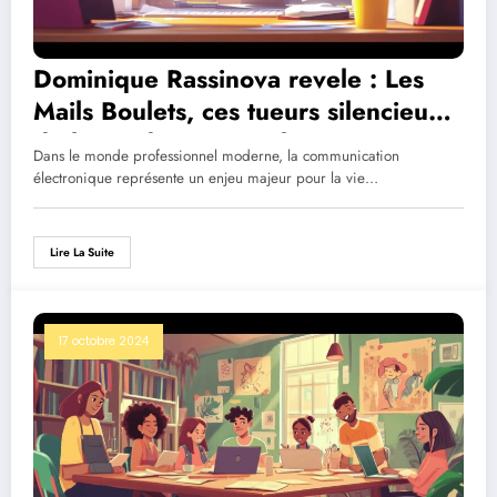
Dominique Rassinova revele : Les
Mails Boulets, ces tueurs silencieux
de la productivite au bureau
Dans le monde professionnel moderne, la communication
électronique représente un enjeu majeur pour la vie…
Lire La Suite
17 octobre 2024