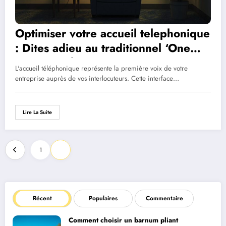
Optimiser votre accueil telephonique
: Dites adieu au traditionnel ‘One
moment, please…’
L'accueil téléphonique représente la première voix de votre
entreprise auprès de vos interlocuteurs. Cette interface…
Lire La Suite
Pagination
1
2
des
publications
Récent
Populaires
Commentaire
Comment choisir un barnum pliant